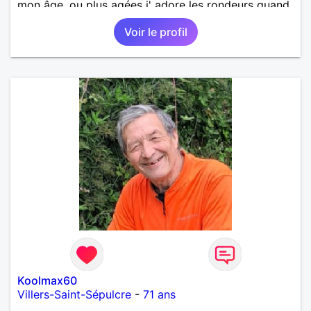
mon âge, ou plus agées j' adore les rondeurs quand
elles sont mises en valeur,pour aventure suivie, se
Voir le profil
voir chez moi, se voir régulièrement si on le désire
tous les deux, une relation simple, sans engagement
le temps qu' on le souhaite
Koolmax60
Villers-Saint-Sépulcre
-
71 ans