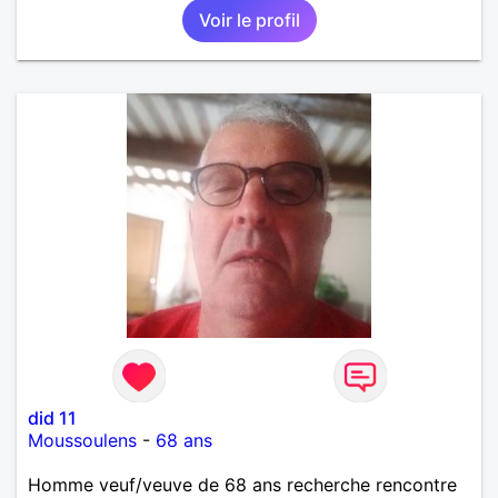
Voir le profil
que je désir temps. Faux profil, profiteuse et autres
joyeuseté passer votre chemin, vous ne
m'intéressez pas du tout!
did 11
Moussoulens
-
68 ans
Homme veuf/veuve de 68 ans recherche rencontre