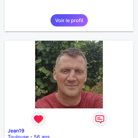
Voir le profil
Jean19
Toulouse
-
56 ans