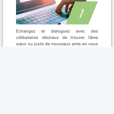
Échangez et dialoguez avec des
célibataires désireux de trouver l’âme
sœur ou juste de nouveaux amis en vous
inscrivant sur RDV45. Rencontrez un
homme d’Orléans, de Montargis, ou une
femme de Pithiviers, Gien, ou ailleurs
dans le Loiret (45) ! Si vous avez trouvé
un profil intéressant sur Saran, Gien,
Montargis, Amilly, Pithiviers, Chécy, etc.
alors pas d’hésitation : faites
connaissance en toute sécurité grâce au
tchat privé. Un moyen facile d’en savoir
plus sur la personne qui vous a fait
flasher.