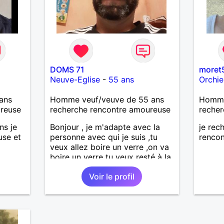
DOMS 71
moret
Neuve-Eglise
-
55 ans
Orchie
ans
Homme veuf/veuve de 55 ans
Homme
ureuse
recherche rencontre amoureuse
recher
ns je
Bonjour , je m'adapte avec la
je rec
use et
personne avec qui je suis ,tu
rencon
veux allez boire un verre ,on va
boire un verre tu veux resté à la
maison ,on reste
Voir le profil
etc...l'important c'est d'etre
ensemble .j'aime me balader ,
faire du sport , regarder des film
, aller au théatre etc et j'aime
par dessus tous rire