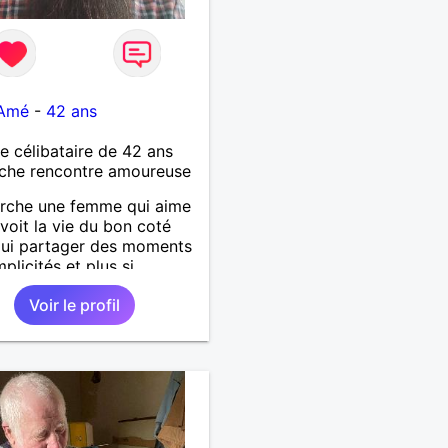
-Amé
-
42 ans
célibataire de 42 ans
che rencontre amoureuse
rche une femme qui aime
 voit la vie du bon coté
qui partager des moments
plicités et plus si
és.
Voir le profil