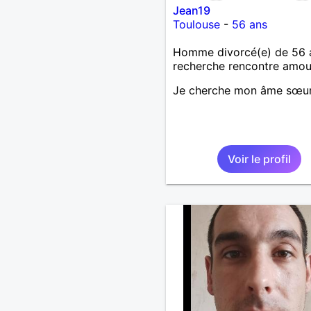
Jean19
Toulouse
-
56 ans
Homme divorcé(e) de 56 
recherche rencontre amo
Je cherche mon âme sœu
Voir le profil