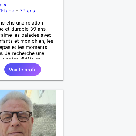
ais
'Etape
-
39 ans
herche une relation
se et durable 39 ans,
j’aime les balades avec
fants et mon chien, les
epas et les moments
s. Je recherche une
sincère, fidèle et
se, avec qui construire une
Voir le profil
histoire. Je ne veux pas
 mon temps, juste trouver
ne personne. ❤️