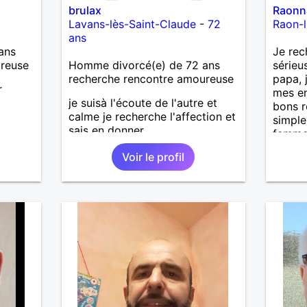
brulax
Raonn
Lavans-lès-Saint-Claude
-
72
Raon-l
ans
ans
Je rec
ureuse
Homme divorcé(e) de 72 ans
sérieu
recherche rencontre amoureuse
papa, 
r
mes en
je suisà l'écoute de l'autre et
bons r
calme je recherche l'affection et
simple
sais en donner
femme 
sérieu
Voir le profil
belle 
perdre
la bon