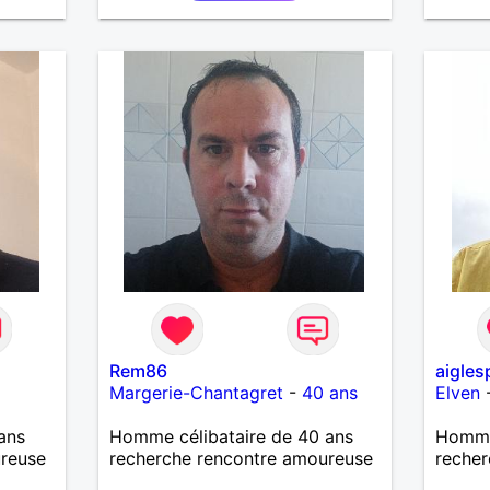
Rem86
aigles
Margerie-Chantagret
-
40 ans
Elven
ans
Homme célibataire de 40 ans
Homme 
ureuse
recherche rencontre amoureuse
recher