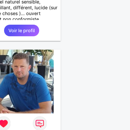
el naturel sensible,
llant, différent, lucide (sur
 choses )… ouvert
it non conformiste.
che en l’autre un peu la
Voir le profil
chose…