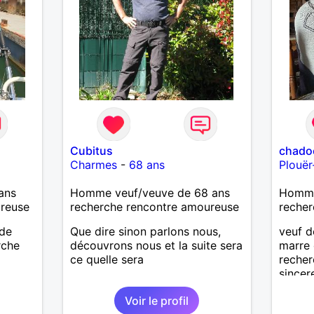
Cubitus
chado
Charmes
-
68 ans
Plouër
ans
Homme veuf/veuve de 68 ans
Homme
ureuse
recherche rencontre amoureuse
recher
 de
Que dire sinon parlons nous,
veuf d
rche
découvrons nous et la suite sera
marre 
ce quelle sera
recher
sincer
Voir le profil