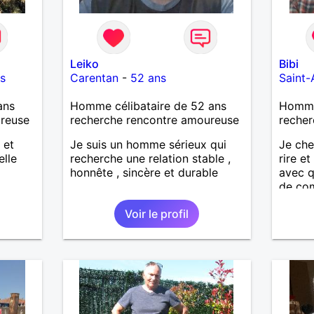
Leiko
Bibi
s
Carentan
-
52 ans
Saint
ans
Homme célibataire de 52 ans
Homme 
ureuse
recherche rencontre amoureuse
recher
 et
Je suis un homme sérieux qui
Je che
elle
recherche une relation stable ,
rire et
honnête , sincère et durable
avec 
de com
affinit
Voir le profil