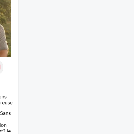
ans
ureuse
 Sans
ion
t? je