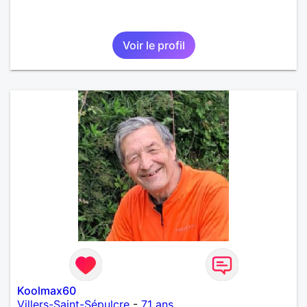
Voir le profil
Koolmax60
Villers-Saint-Sépulcre
-
71 ans