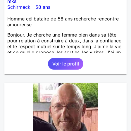
mks
Schirmeck
-
58 ans
Homme célibataire de 58 ans recherche rencontre
amoureuse
Bonjour. Je cherche une femme bien dans sa tête
pour relation à construire à deux, dans la confiance
et le respect mutuel sur le temps long. J'aime la vie
et ce qu'elle propose, les sorties, les visites. J'ai un
bon relationnel chaleureux, mais aussi ancré, posé.
Voir le profil
Ma situation personnelle est stable. Je souhaite
rencontrer une femme bien dans sa vie pour
avancer à deux. avec joie, complicité, affection.