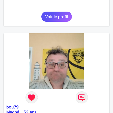
Voir le profil
bou79
Magné
-
52 ans