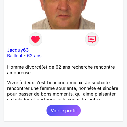
Jacquy63
Bailleul
-
62 ans
Homme divorcé(e) de 62 ans recherche rencontre
amoureuse
Vivre à deux c'est beaucoup mieux. Je souhaite
rencontrer une femme souriante, honnête et sincère
pour passer de bons moments, qui aime plaisanter,
se balader et partager, je le souhaite, notre
complicité. J'aime beaucoup les chantiers de
Voir le profil
randonnée pour se défouler, se relaxer, se détendre
et finalement prendre du bon temps. C'est difficile
de tout dire en quelques lignes. En revanche, vous