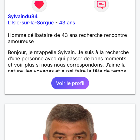
Sylvaindu84
L'Isle-sur-la-Sorgue
-
43 ans
Homme célibataire de 43 ans recherche rencontre
amoureuse
Bonjour, je m’appelle Sylvain. Je suis à la recherche
d’une personne avec qui passer de bons moments
et voir plus si nous nous correspondons. J’aime la
nature, les voyages et aussi faire la fête de temps
en temps ;-)Je suis papa d’un petit garçon de 7 ans
Voir le profil
dont je m’occupe en garde alternée. J’aime à peu
près tous les styles de musique. (Oui je suis pas
trop fan de Jul). Je fais du sport pour garder la
forme et plutôt agréable à regarder. (Enfin je le
pense en tout cas 😂)