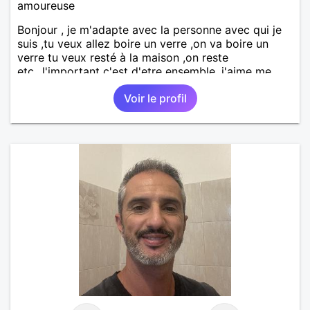
amoureuse
Bonjour , je m'adapte avec la personne avec qui je
suis ,tu veux allez boire un verre ,on va boire un
verre tu veux resté à la maison ,on reste
etc...l'important c'est d'etre ensemble .j'aime me
balader , faire du sport , regarder des film , aller au
Voir le profil
théatre etc et j'aime par dessus tous rire