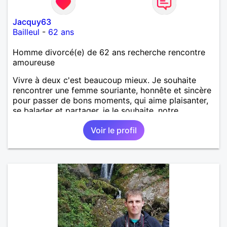
Jacquy63
Bailleul
-
62 ans
Homme divorcé(e) de 62 ans recherche rencontre
amoureuse
Vivre à deux c'est beaucoup mieux. Je souhaite
rencontrer une femme souriante, honnête et sincère
pour passer de bons moments, qui aime plaisanter,
se balader et partager, je le souhaite, notre
complicité. J'aime beaucoup les chantiers de
Voir le profil
randonnée pour se défouler, se relaxer, se détendre
et finalement prendre du bon temps. C'est difficile
de tout dire en quelques lignes. En revanche, vous
pouvez me contacter pour avoir plus
d'informations. A bientôt