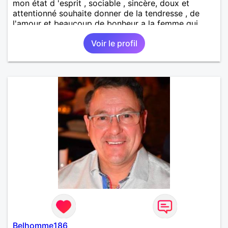
mon état d 'esprit , sociable , sincère, doux et
attentionné souhaite donner de la tendresse , de
l'amour et beaucoup de bonheur a la femme qui
souhaitera partager ma vie . Bientôt en retraite a la
Voir le profil
fin de l 'année et libre de toute contrainte. Digne de
confiance à la femme qui voudras m 'en accorder
en toute sincérité. Pour le reste venez me découvrir
par un échange.
Belhomme186