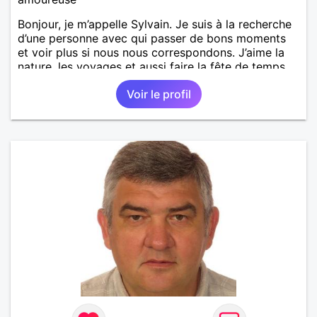
Bonjour, je m’appelle Sylvain. Je suis à la recherche
d’une personne avec qui passer de bons moments
et voir plus si nous nous correspondons. J’aime la
nature, les voyages et aussi faire la fête de temps
en temps ;-)Je suis papa d’un petit garçon de 7 ans
Voir le profil
dont je m’occupe en garde alternée. J’aime à peu
près tous les styles de musique. (Oui je suis pas
trop fan de Jul). Je fais du sport pour garder la
forme et plutôt agréable à regarder. (Enfin je le
pense en tout cas 😂)