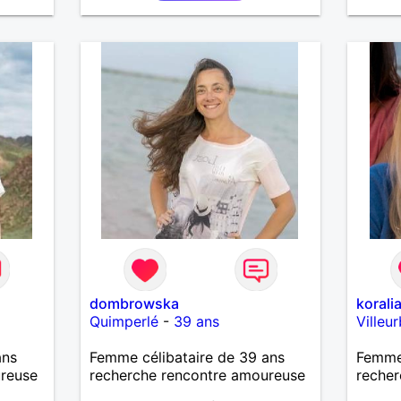
dombrowska
korali
Quimperlé
-
39 ans
Villeu
ans
Femme célibataire de 39 ans
Femme 
ureuse
recherche rencontre amoureuse
recher