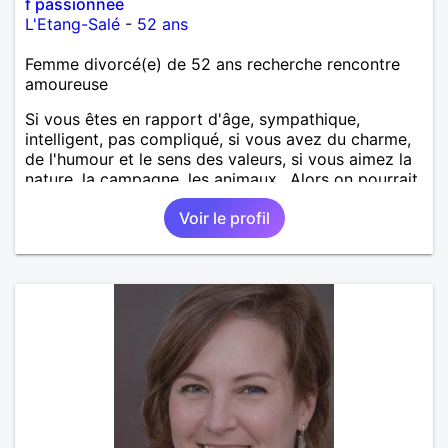
f passionnee
L'Etang-Salé
-
52 ans
Femme divorcé(e) de 52 ans recherche rencontre
amoureuse
Si vous êtes en rapport d'âge, sympathique,
intelligent, pas compliqué, si vous avez du charme,
de l'humour et le sens des valeurs, si vous aimez la
nature, la campagne, les animaux.. Alors on pourrait
s'entendre, du coup n'hésitez pas à me contacter.
Voir le profil