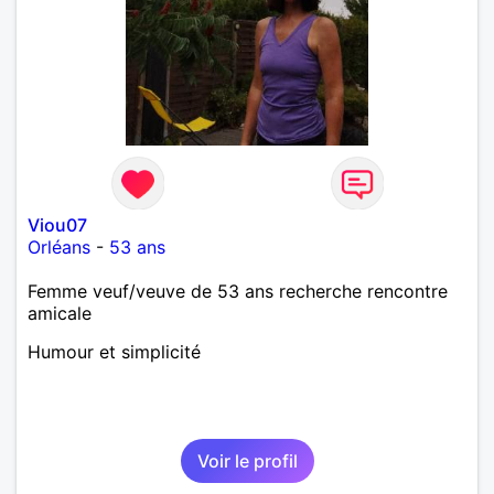
Viou07
Orléans
-
53 ans
Femme veuf/veuve de 53 ans recherche rencontre
amicale
Humour et simplicité
Voir le profil