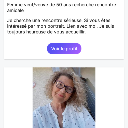
Femme veuf/veuve de 50 ans recherche rencontre
amicale
Je cherche une rencontre sérieuse. Si vous êtes
intéressé par mon portrait. Lien avec moi. Je suis
toujours heureuse de vous accueillir.
Voir le profil