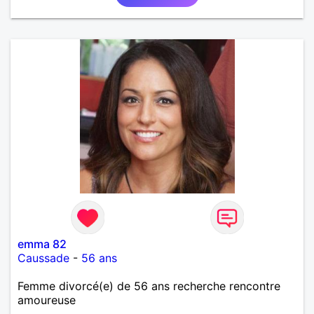
emma 82
Caussade
-
56 ans
Femme divorcé(e) de 56 ans recherche rencontre
amoureuse