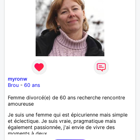
myronw
Brou
-
60 ans
Femme divorcé(e) de 60 ans recherche rencontre
amoureuse
Je suis une femme qui est épicurienne mais simple
et éclectique. Je suis vraie, pragmatique mais
également passionnée, j'ai envie de vivre des
moments à deux.