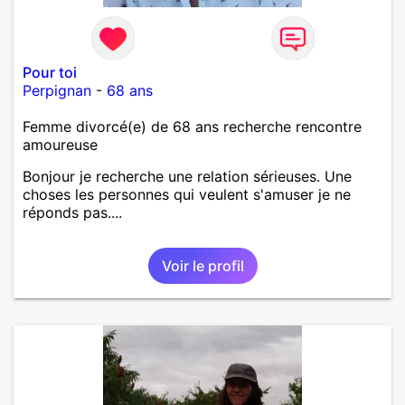
Pour toi
Perpignan
-
68 ans
Femme divorcé(e) de 68 ans recherche rencontre
amoureuse
Bonjour je recherche une relation sérieuses. Une
choses les personnes qui veulent s'amuser je ne
réponds pas....
Voir le profil