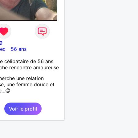
9
lec
-
56 ans
célibataire de 56 ans
che rencontre amoureuse
herche une relation
se, une femme douce et
e...😊
Voir le profil