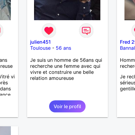
julien451
Fred 2
Toulouse
-
56 ans
Banna
ans
Je suis un homme de 56ans qui
Homme 
ureuse
recherche une femme avec qui
recher
vivre et construire une belle
itré vi
Je rec
relation amoureuse
près
sérieu
 dans
gentill
sance.
Voir le profil