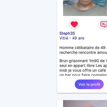
Steph35
Vitré
-
49 ans
Homme célibataire de 49 
recherche rencontre amo
Brun grisonnant 1m90 de V
seul en appart libre Les a
midi je vous offre un café
un bar pour faire connais
Voir le profil