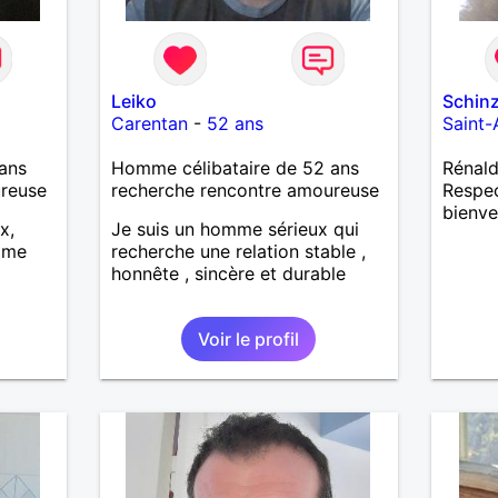
Leiko
Schin
Carentan
-
52 ans
Saint-
ans
Homme célibataire de 52 ans
Rénald
ureuse
recherche rencontre amoureuse
Respec
bienve
x,
Je suis un homme sérieux qui
mme
recherche une relation stable ,
honnête , sincère et durable
Voir le profil