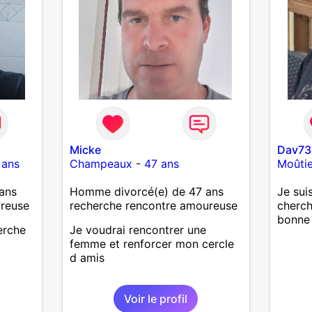
Micke
Dav73
 ans
Champeaux
-
47 ans
Moûtie
ans
Homme divorcé(e) de 47 ans
Je sui
ureuse
recherche rencontre amoureuse
cherch
bonne
herche
Je voudrai rencontrer une
femme et renforcer mon cercle
d amis
Voir le profil