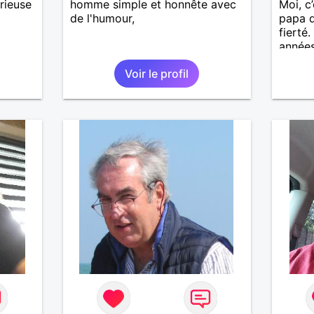
rieuse
homme simple et honnête avec
Moi, c’
de l'humour,
papa d
fierté
années
affini
Voir le profil
rompre
diffici
le vag
extrê
yeux m
des se
« Le t
disait
philos
J’aime
être t
de qua
défauts
bienve
attent
respec
et com
« glis