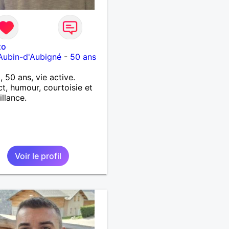
zo
Aubin-d'Aubigné
-
50 ans
, 50 ans, vie active.
t, humour, courtoisie et
illance.
Voir le profil