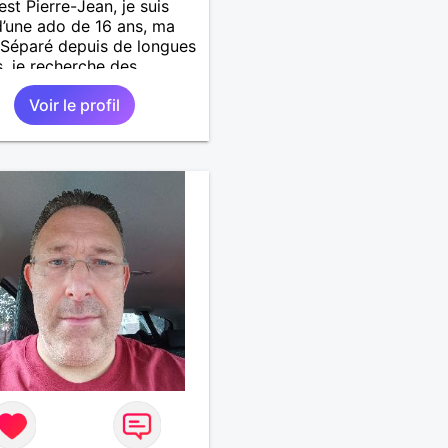
est Pierre-Jean, je suis
’une ado de 16 ans, ma
. Séparé depuis de longues
, je recherche des
tés amicales afin de
Voir le profil
 une solitude parfois
le à gérer ainsi que casser
ue à l’âme. L’amitié reste
mement importante à mes
ais peut se décliner en
ntiments plus puissants.
emps fera son œuvre »
 Arthur Schopenhauer,
ophe allemand que j’adore.
 discuter sans pour autant
rop locace. Je suis bourré
lités avec très peu de
. Je suis altruiste,
illant, empathique,
ionné, honnête,
tueux, doux de caractère
préhensif : je laisse
ser » beaucoup de choses.