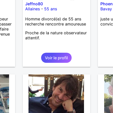
Jeffno80
Phoen
Mais n
Allaines
-
55 ans
Bavay
Mesda
j’aime 
oeur
Homme divorcé(e) de 55 ans
juste 
aura p
passer
recherche rencontre amoureuse
convic
je l’ef
faire
eterna
Proche de la nature observateur
nvenue
tout p
attentif.
qu’imp
des ef
dramat
pense
Voir le profil
facile 
souhai
connaî
ravi….A