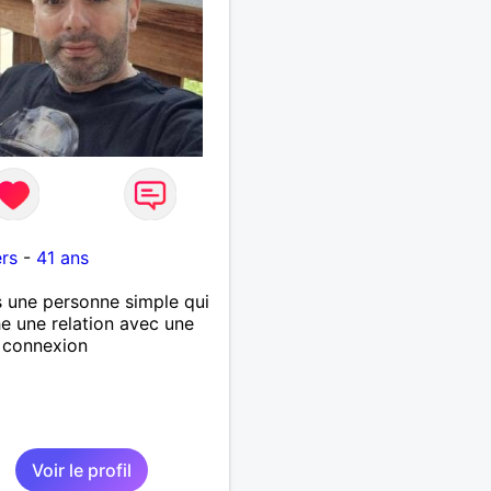
rs
-
41 ans
s une personne simple qui
e une relation avec une
 connexion
Voir le profil