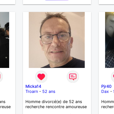
Micka14
Pjr40
Troarn
-
52 ans
Dax
-
ans
Homme divorcé(e) de 52 ans
Homme 
ureuse
recherche rencontre amoureuse
recher