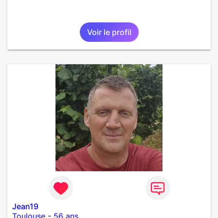
Voir le profil
Jean19
Toulouse
-
56 ans