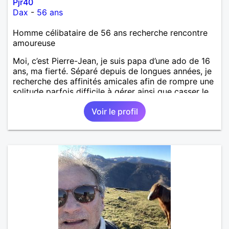
Pjr40
Dax
-
56 ans
Homme célibataire de 56 ans recherche rencontre
amoureuse
Moi, c’est Pierre-Jean, je suis papa d’une ado de 16
ans, ma fierté. Séparé depuis de longues années, je
recherche des affinités amicales afin de rompre une
solitude parfois difficile à gérer ainsi que casser le
vague à l’âme. L’amitié reste extrêmement
Voir le profil
importante à mes yeux mais peut se décliner en des
sentiments plus puissants. « Le temps fera son
œuvre » disait Arthur Schopenhauer, philosophe
allemand que j’adore. J’aime discuter sans pour
autant être trop locace. Je suis bourré de qualités
avec très peu de défauts. Je suis altruiste,
bienveillant, empathique, attentionné, honnête,
respectueux, doux de caractère et compréhensif : je
laisse « glisser » beaucoup de choses. Mais ne vous
m’éprenez pas Mesdames, si une personne que
j’aime me trahit une fois, il n’y aura pas de seconde
chance et je l’effacerai à « vitam eternam ».