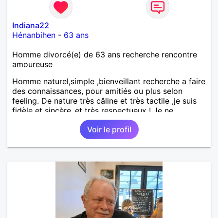
Indiana22
Hénanbihen
-
63 ans
Homme divorcé(e) de 63 ans recherche rencontre
amoureuse
Homme naturel,simple ,bienveillant recherche a faire
des connaissances, pour amitiés ou plus selon
feeling. De nature très câline et très tactile ,je suis
fidèle et sincère.,et très respectueux ! Je ne
supporte pas le mensonge.Rien ne vaut une vraie
Voir le profil
rencontre,pour échanger en toute simplicité,j'ai du
mal à prolonger des échanges virtuels Je suis plutôt
attiré par des femmes ayant la cinquantaine ,belles
dans leurs têtes et dans leurs corps. Féminines
naturellement ,sans fards ,ni excès A vous de jouer
Mesdames 😉