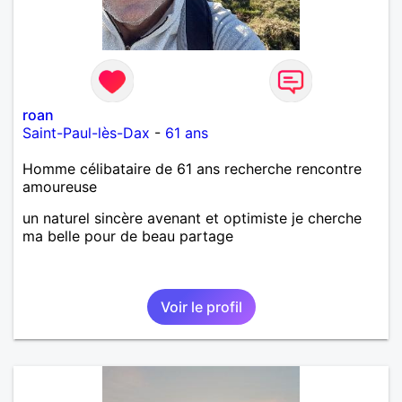
Néanmoins, je suis un tout petit peu maniaque ainsi
qu’impatient. J’essaye de faire des efforts. Rien de
bien dramatique ! Du moins je le pense……Je suis un
homme facile à vivre. À vous si vous le souhaitez,
d’apprendre à me connaître davantage. J’en serai
ravi….A très bientôt je l’espère.
roan
Saint-Paul-lès-Dax
-
61 ans
Homme célibataire de 61 ans recherche rencontre
amoureuse
un naturel sincère avenant et optimiste je cherche
ma belle pour de beau partage
Voir le profil