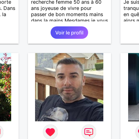
porte
recherche femme 50 ans à 60
Je sui
s. Dans
ans joyeuse de vivre pour
tranqu
 la
passer de bon moments mains
en quê
dans la mains Mesdames je vous
alors 
attend de vous lire .
surtou
Voir le profil
lire.