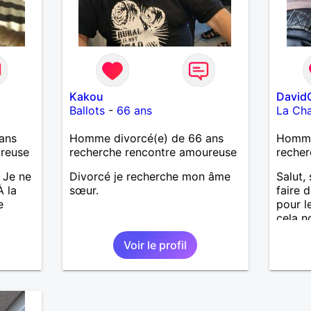
Kakou
David
Ballots
-
66 ans
La Cha
ans
Homme divorcé(e) de 66 ans
Homme
ureuse
recherche rencontre amoureuse
recher
 Je ne
Divorcé je recherche mon âme
Salut, 
À la
sœur.
faire 
e
pour l
cela n
découv
Voir le profil
alors 
l'une d
partan