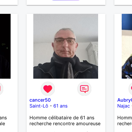
j'aime pas les mensonges. Je
me
cherche une relation amoureuse
serai
et sérieuse.
père.
cancer50
Aubry
Saint-Lô
-
61 ans
Najac
ans
Homme célibataire de 61 ans
Homme
ale
recherche rencontre amoureuse
recher