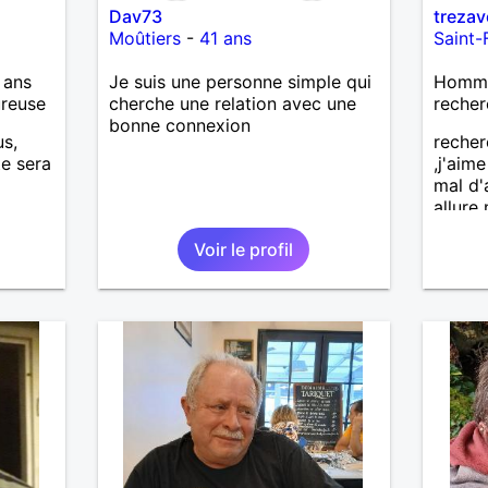
Dav73
treza
Moûtiers
-
41 ans
Saint-
 ans
Je suis une personne simple qui
Homme 
ureuse
cherche une relation avec une
recher
bonne connexion
us,
recher
te sera
,j'aim
mal d'
allure
voudra
Voir le profil
person
,brico
et nat
mesd