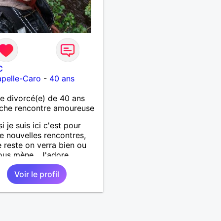
C
pelle-Caro
-
40 ans
 divorcé(e) de 40 ans
che rencontre amoureuse
si je suis ici c'est pour
de nouvelles rencontres,
e reste on verra bien ou
ous mène . J'adore
rir de nouvelles choses ,
Voir le profil
si vous voulez m'initier à
e vos activités je suis
t.