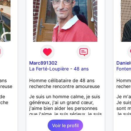
’adore.
autant
bourré
 de
actère
hoses.
Marc891302
Danie
as
La Ferté-Loupière
-
48 ans
Fonte
ne que
 n’y
ans
Homme célibataire de 48 ans
Homme
ce et
ureuse
recherche rencontre amoureuse
recher
suis un
 de
Je suis un homme calme, je suis
Je m'a
nsi
rche
généreux, j'ai un grand cœur,
Je suis
aire
j'aime bien aider les personnes
sont m
que j'aime, je suis sérieux, je suis
Je sui
le
sincère, je suis honnête, j'aime
palets
e
Voir le profil
pas qu'on joue avec moi et
us le