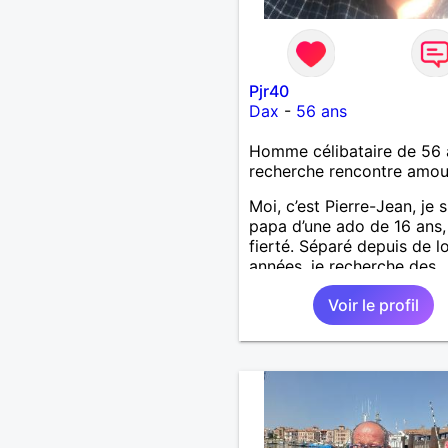
Pjr40
Dax
-
56 ans
Homme célibataire de 56 
recherche rencontre amo
Moi, c’est Pierre-Jean, je s
papa d’une ado de 16 ans
fierté. Séparé depuis de 
années, je recherche des
affinités amicales afin de
Voir le profil
rompre une solitude parfo
difficile à gérer ainsi que 
le vague à l’âme. L’amitié 
extrêmement importante 
yeux mais peut se décline
des sentiments plus puiss
« Le temps fera son œuvr
disait Arthur Schopenhaue