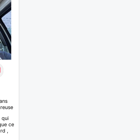
ans
ureuse
 qui
ue ce
rd ,