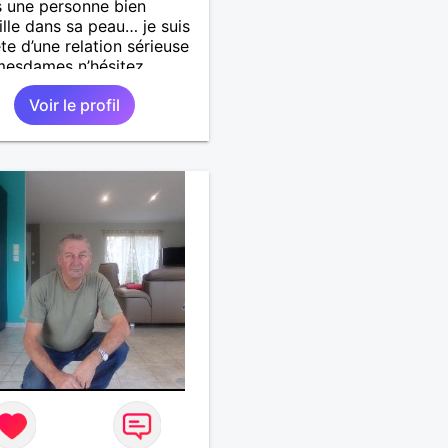
s une personne bien
ille dans sa peau… je suis
te d’une relation sérieuse
mesdames n’hésitez
t pas ! Au plaisir de vous
Voir le profil