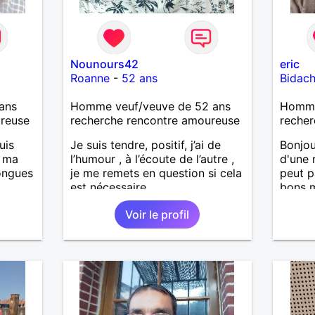
Nounours42
eric
Roanne
-
52 ans
Bidac
ans
Homme veuf/veuve de 52 ans
Homme
ureuse
recherche rencontre amoureuse
recher
uis
Je suis tendre, positif, j’ai de
Bonjou
, ma
l’humour , à l’écoute de l’autre ,
d'une r
longues
je me remets en question si cela
peut p
est nécessaire.
bons 
mauvai
Voir le profil
is
loisirs
casser
relati
reste
confia
à mes
r en
ants.
e »
r,