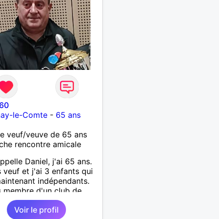
l60
nay-le-Comte
-
65 ans
 veuf/veuve de 65 ans
che rencontre amicale
ppelle Daniel, j'ai 65 ans.
 veuf et j'ai 3 enfants qui
aintenant indépendants.
s membre d'un club de
 vendéen.
Voir le profil