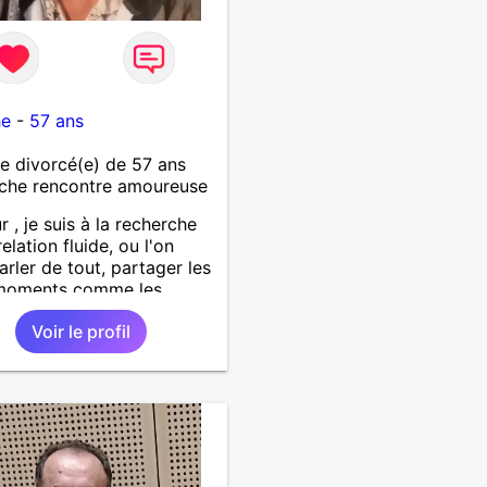
he
-
57 ans
 divorcé(e) de 57 ans
che rencontre amoureuse
r , je suis à la recherche
elation fluide, ou l'on
arler de tout, partager les
moments comme les
s, sortir partager des
Voir le profil
 etc.... . J'aspire une
on sincère dans la
nce .