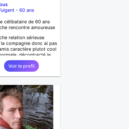
vous
Fulgent
-
60 ans
célibataire de 60 ans
che rencontre amoureuse
che relation sérieuse
e la compagnie donc ai pas
amis caractère plutot cool
 normale ,décontracté je
is rencontrer une
Voir le profil
ne aimant la nature
lage ,quelqu'un de simple
urel à vos claviers
ames