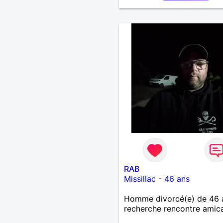
souhaitez, d’apprendre à 
connaître davantage. J’en 
ravi….A très bientôt je l’es
RAB
Missillac
-
46 ans
Homme divorcé(e) de 46 
recherche rencontre amic