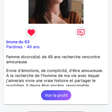
brune du 63
Pardines
-
49 ans
Femme divorcé(e) de 49 ans recherche rencontre
amoureuse
Envie d'émotions, de complicité, d'être amoureuse.
A la recherche de l'homme de ma vie avec lequel
j'aimerais vivre une vraie histoire et partager le
quotidien. Il devra être sincère, responsable,
ambitieux, entreprenant, fort de caractère et avec le
Voir le profil
sens de l'humour. Il saura me chouchouter et me
mettre en valeur, me donner son amour et attention.
Merci de m'avoir lu et à bientôt...