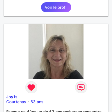
BELLES CHOSES DE LA VIE : BALADES, VOYAGES
Voir le profil
EN FRANCE OU AILLEURS. ETRE A L ECOUTE DE L
AUTRE, ET LA VIE SERA PLUS BELLE
ENCORE.....................
Joy1s
Courtenay
-
63 ans
Femme veuf/veuve de 63 ans recherche rencontre