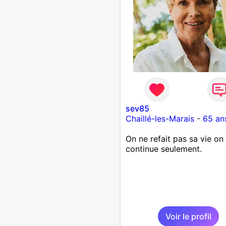
sev85
Chaillé-les-Marais
-
65 an
On ne refait pas sa vie on 
continue seulement.
Voir le profil