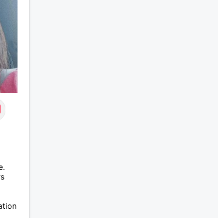
e.
rs
ation