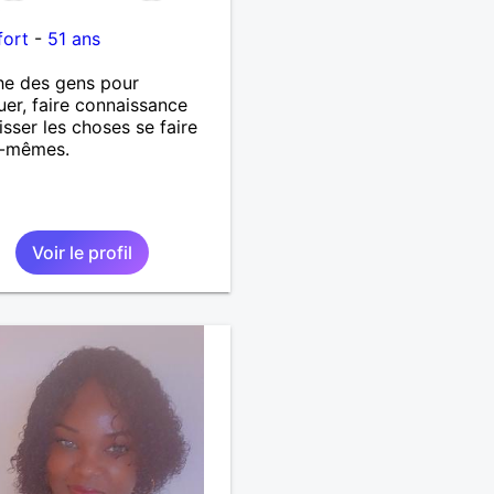
i
fort
-
51 ans
he des gens pour
uer, faire connaissance
aisser les choses se faire
s-mêmes.
Voir le profil