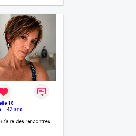
elle 16
s
-
47 ans
r faire des rencontres