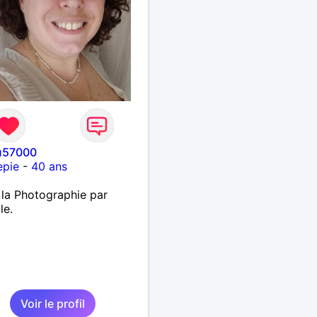
u57000
epie
-
40 ans
 la Photographie par
le.
Voir le profil