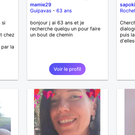
mamie29
sapok
Guipavas
-
63 ans
Roche
 si
bonjour j ai 63 ans et je
Cherc
recherche quelqu un pour faire
dialog
nt chez
un bout de chemin
puis l
d'elle
 par la
Voir le profil