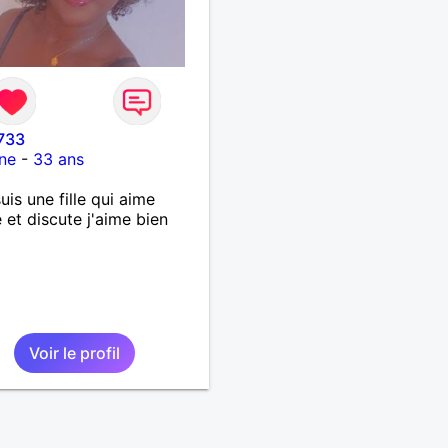
733
ne
-
33 ans
suis une fille qui aime
 et discute j'aime bien
Voir le profil