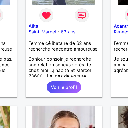
Alita
Acant
Saint-Marcel
-
62 ans
Renne
ans
Femme célibataire de 62 ans
Femme 
ureuse
recherche rencontre amoureuse
recher
e pas.
Bonjour bonsoir je recherche
Je sou
iance
une relation sérieuse près de
amica
lle
chez moi....j habite St Marcel
agréab
73600....j ai pas de voiture
50km ... quelqu'un qui aurait
Voir le profil
entre 55 et 64 ans...sans enfants
de préférence même adultes et
qui n aurait garder aucun
contact avec une où plusieurs
ex...si vous correspondez à ma
recherche ecrivez moi je vous
répondrai...