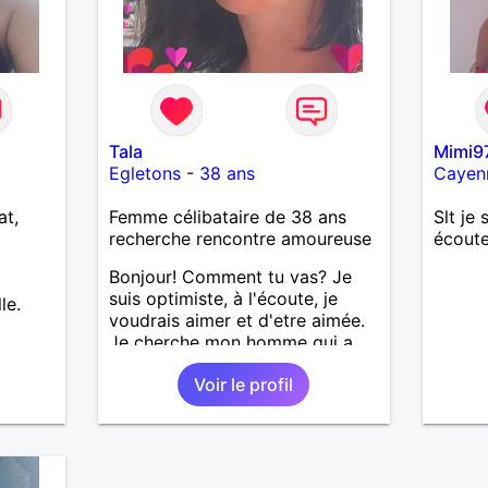
Tala
Mimi9
Egletons
-
38 ans
Cayen
at,
Femme célibataire de 38 ans
Slt je 
recherche rencontre amoureuse
écoute
Bonjour! Comment tu vas? Je
suis optimiste, à l'écoute, je
le.
voudrais aimer et d'etre aimée.
Je cherche mon homme qui a
38-48 ans. Aussi en Correse en
Voir le profil
préférence ou dans son alentour
vu que je travaille en CDI et je
ne peux pas souvent voyager
loin. Merci. Bon chance à tout le
monde.