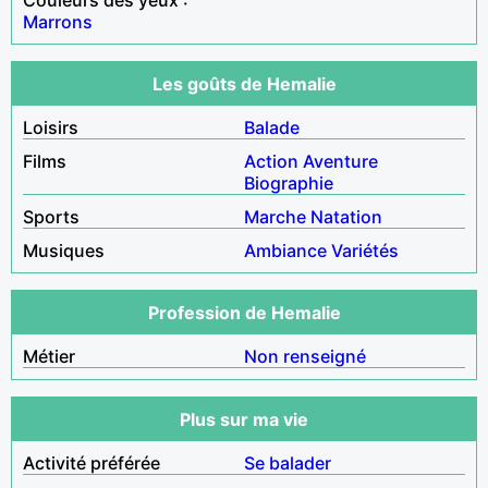
Marrons
Les goûts de Hemalie
Loisirs
Balade
Films
Action
Aventure
Biographie
Sports
Marche
Natation
Musiques
Ambiance
Variétés
Profession de Hemalie
Métier
Non renseigné
Plus sur ma vie
Activité préférée
Se balader