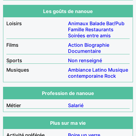
Les goûts de nanoue
Loisirs
Animaux
Balade
Bar/Pub
Famille
Restaurants
Soirées entre amis
Films
Action
Biographie
Documentaire
Sports
Non renseigné
Musiques
Ambiance
Latino
Musique
contemporaine
Rock
Profession de nanoue
Métier
Salarié
Plus sur ma vie
Activité préférée
Boire un verre