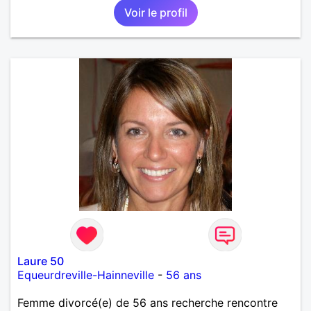
Voir le profil
Laure 50
Equeurdreville-Hainneville
-
56 ans
Femme divorcé(e) de 56 ans recherche rencontre