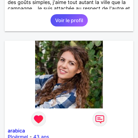
des goûts simples, j'aime tout autant la ville que la
campagne . Je suis attachée au respect de l'autre et
à la fidélité.
Voir le profil
arabica
Ploërmel
-
43 ans