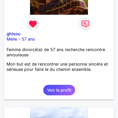
ghisou
Melle
-
57 ans
Femme divorcé(e) de 57 ans recherche rencontre
amoureuse
Mon but est de rencontrer une personne sincère et
sérieuse pour faire le du chemin ensemble.
Voir le profil