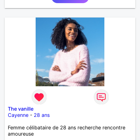
The vanille
Cayenne
-
28 ans
Femme célibataire de 28 ans recherche rencontre
amoureuse