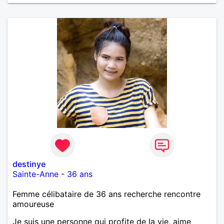
destinye
Sainte-Anne
-
36 ans
Femme célibataire de 36 ans recherche rencontre
amoureuse
Je suis une personne qui profite de la vie, aime