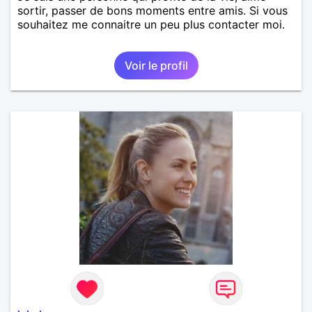
sortir, passer de bons moments entre amis. Si vous
souhaitez me connaitre un peu plus contacter moi.
Voir le profil