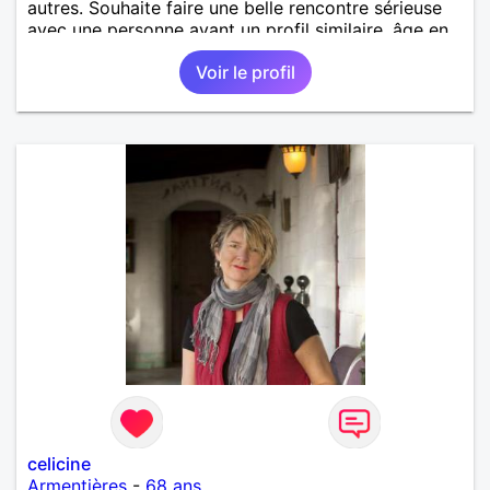
autres. Souhaite faire une belle rencontre sérieuse
avec une personne ayant un profil similaire, âge en
rapport et proche si possible Je déteste le
Voir le profil
mensonge et l hypocrisie ainsi que les conflits. J
aime les balades, les villages aux vieilles pierres,
restaurants, musique, mer, montagne, cuisiner et
patisser, cinéma, soirée entre amis. J apprécie l
humour et le dialogue qui est la base d une bonne
relation.
celicine
Armentières
-
68 ans