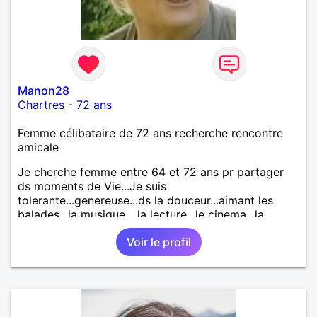
Manon28
Chartres
-
72 ans
Femme célibataire de 72 ans recherche rencontre
amicale
Je cherche femme entre 64 et 72 ans pr partager
ds moments de Vie...Je suis
tolerante...genereuse...ds la douceur...aimant les
balades...la musique ...la lecture...le cinema...la
mer...le ping pong...les joies de se retrouver pr
Voir le profil
dialoguer et etre ds la chaleur humaine Juste une
femme à la rencontre d'1 autre femme Pas
d'hommes svp..