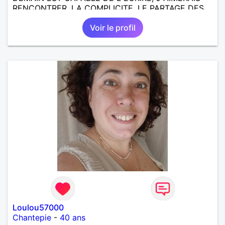
RENCONTRER, LA COMPLICITE, LE PARTAGE DES
BELLES CHOSES DE LA VIE : BALADES, VOYAGES
Voir le profil
EN FRANCE OU AILLEURS. ETRE A L ECOUTE DE L
AUTRE, ET LA VIE SERA PLUS BELLE
ENCORE.....................
Loulou57000
Chantepie
-
40 ans