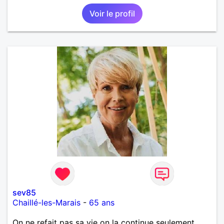
Voir le profil
sev85
Chaillé-les-Marais
-
65 ans
On ne refait pas sa vie on la continue seulement.