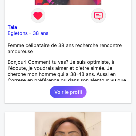
Tala
Egletons
-
38 ans
Femme célibataire de 38 ans recherche rencontre
amoureuse
Bonjour! Comment tu vas? Je suis optimiste, à
l'écoute, je voudrais aimer et d'etre aimée. Je
cherche mon homme qui a 38-48 ans. Aussi en
Correse en préférence ou dans son alentour vu que
je travaille en CDI et je ne peux pas souvent
Voir le profil
voyager loin. Merci. Bon chance à tout le monde.