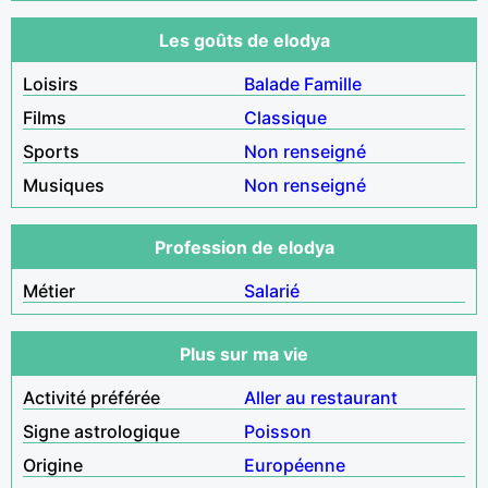
Les goûts de elodya
Loisirs
Balade
Famille
Films
Classique
Sports
Non renseigné
Musiques
Non renseigné
Profession de elodya
Métier
Salarié
Plus sur ma vie
Activité préférée
Aller au restaurant
Signe astrologique
Poisson
Origine
Européenne