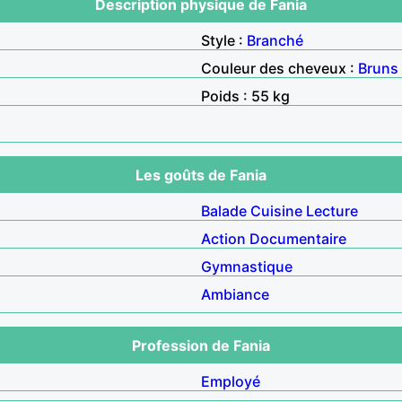
Description physique de Fania
Style :
Branché
Couleur des cheveux :
Bruns
Poids : 55 kg
Les goûts de Fania
Balade
Cuisine
Lecture
Action
Documentaire
Gymnastique
Ambiance
Profession de Fania
Employé