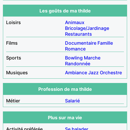
Les goûts de ma thilde
Loisirs
Animaux
Bricolage/Jardinage
Restaurants
Films
Documentaire
Famille
Romance
Sports
Bowling
Marche
Randonnée
Musiques
Ambiance
Jazz
Orchestre
Profession de ma thilde
Métier
Salarié
Plus sur ma vie
Activité préférée
Se balader