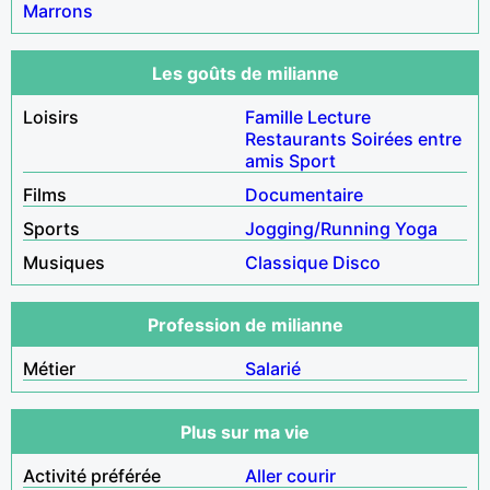
Marrons
Les goûts de milianne
Loisirs
Famille
Lecture
Restaurants
Soirées entre
amis
Sport
Films
Documentaire
Sports
Jogging/Running
Yoga
Musiques
Classique
Disco
Profession de milianne
Métier
Salarié
Plus sur ma vie
Activité préférée
Aller courir