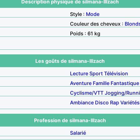
Description physique de silmana-Illzach
Style :
Mode
Couleur des cheveux :
Blond
Poids : 61 kg
Les goûts de silmana-Illzach
Lecture
Sport
Télévision
Aventure
Famille
Fantastique
Cyclisme/VTT
Jogging/Runn
Ambiance
Disco
Rap
Variétés
Profession de silmana-Illzach
Salarié