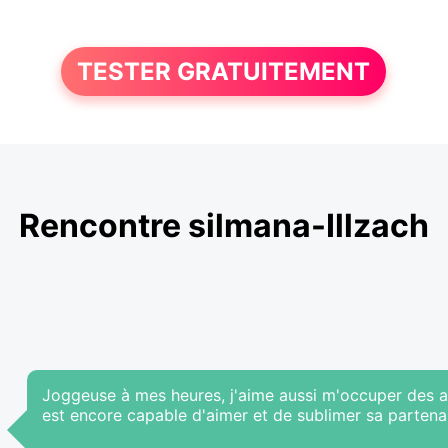
TESTER GRATUITEMENT
Rencontre silmana-Illzach
Joggeuse à mes heures, j'aime aussi m'occuper des au
est encore capable d'aimer et de sublimer sa partenair