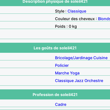
Description physique de soleil421
Style :
Classique
Couleur des cheveux :
Blond
Poids : 0 kg
Les goûts de soleil421
Bricolage/Jardinage
Cuisine
Policier
Marche
Yoga
Classique
Jazz
Orchestre
Profession de soleil421
Cadre