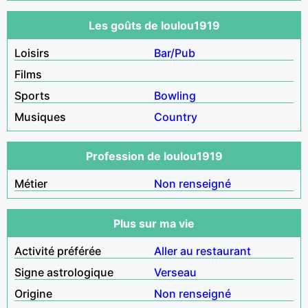
Les goûts de loulou1919
Loisirs
Bar/Pub
Films
Sports
Bowling
Musiques
Country
Profession de loulou1919
Métier
Non renseigné
Plus sur ma vie
Activité préférée
Aller au restaurant
Signe astrologique
Verseau
Origine
Non renseigné