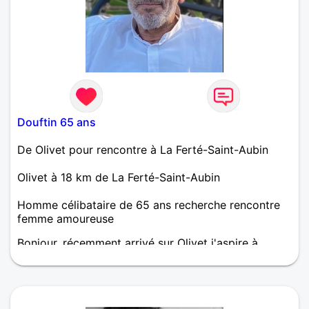
Douftin 65 ans
De Olivet pour rencontre à La Ferté-Saint-Aubin
Olivet à 18 km de La Ferté-Saint-Aubin
Homme célibataire de 65 ans recherche rencontre
femme amoureuse
Bonjour, récemment arrivé sur Olivet j'aspire à
trouver celle qui va déshonorer mon célibat. Un peu
d'humour et beaucoup d'envie de vivre des choses
simples et savourer la vie. Atypique, avec un du
sérieux mais sans gravité. Si tu n'as pas de psy, si tu