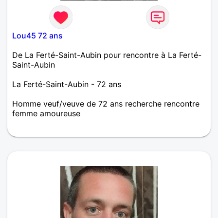
Lou45 72 ans
De La Ferté-Saint-Aubin pour rencontre à La Ferté-
Saint-Aubin
La Ferté-Saint-Aubin - 72 ans
Homme veuf/veuve de 72 ans recherche rencontre
femme amoureuse
Retraité mais toujours actif ,J'aime les voyages ,une
belle soirée au coin du feu, un repas entre amis ou
en famille ,un restaurant en amoureux, une partie de
booling, de golf .Ma recherche, une compagne
simple ,souriante ,agréable désirant partager nos
moments de bonheur et de complicité.