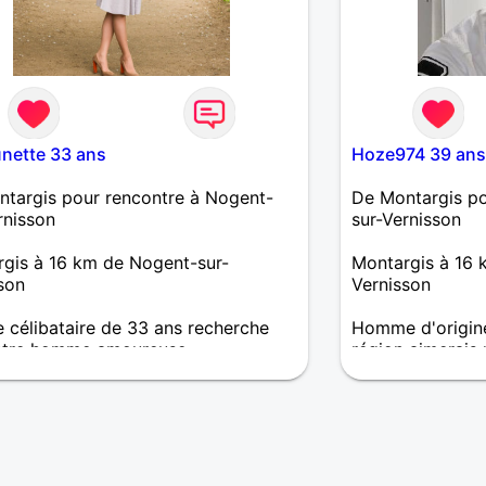
nette 33 ans
Hoze974 39 ans
targis pour rencontre à Nogent-
De Montargis po
rnisson
sur-Vernisson
gis à 16 km de Nogent-sur-
Montargis à 16 
son
Vernisson
célibataire de 33 ans recherche
Homme d'origine
ntre homme amoureuse
région aimerais
sympa
s une personne très ouverte, très
le. J'aime les plaisirs simples mais
iels. En peu de mots, je suis une
 joyeuse.