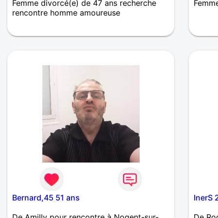
Femme divorcé(e) de 47 ans recherche
Femme 
rencontre homme amoureuse
Echanger, faire connaissance et se
rencontrer si on le désire.
Bernard,45 51 ans
InerS 
De Amilly pour rencontre à Nogent-sur-
De Rog