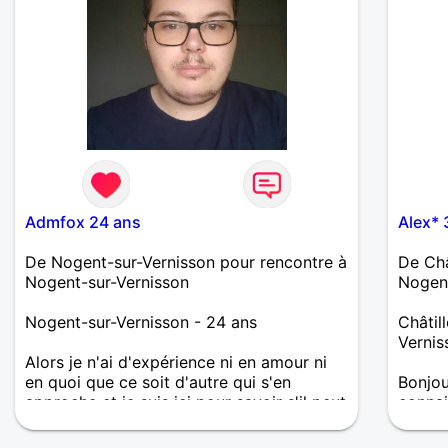
Admfox 24 ans
Alex* 
De Nogent-sur-Vernisson pour rencontre à
De Châ
Nogent-sur-Vernisson
Nogent
Nogent-sur-Vernisson - 24 ans
Châtil
Vernis
Alors je n'ai d'expérience ni en amour ni
en quoi que ce soit d'autre qui s'en
Bonjou
approche et je suis ici pour savoir s'il peut
connai
se passer quelque chose. Je suis très à
choses
l'écoute, doux et marrant en tout c'est ce