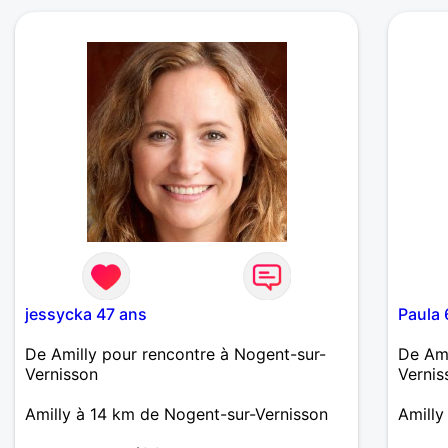
qu'on dis alors j'espère au moins passer
du bon temps avec toi
jessycka 47 ans
Paula 
De Amilly pour rencontre à Nogent-sur-
De Ami
Vernisson
Vernis
Amilly à 14 km de Nogent-sur-Vernisson
Amilly