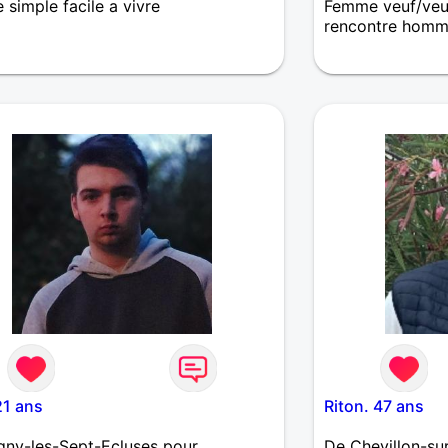
simple facile a vivre
Femme veuf/veu
rencontre homm
A la recherche 
21 ans
Riton. 47 ans
ny-les-Sept-Ecluses pour
De Chevillon-sur