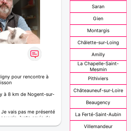
Saran
Gien
Montargis
Châlette-sur-Loing
Amilly
La Chapelle-Saint-
Mesmin
ligny pour rencontre à
Pithiviers
isson
Châteauneuf-sur-Loire
ny à 8 km de Nogent-sur-
Beaugency
r Je vais pas me présenté
La Ferté-Saint-Aubin
couvrir. Juste envie de
 suis quelqu'un de simple
Villemandeur
ne triche pas. À vous de