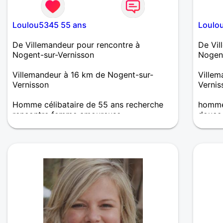
Loulou5345 55 ans
Loulo
De Villemandeur pour rencontre à
De Vil
Nogent-sur-Vernisson
Nogent
Villemandeur à 16 km de Nogent-sur-
Villem
Vernisson
Vernis
Homme célibataire de 55 ans recherche
homme 
rencontre femme amoureuse
douce 
Bonjour ici pour trouver l amour ou l
amitié tout simplement avec une femme
charmante de l intérieur comme de l
extérieur. Point négatif je ne veux pas d
une fumeuse