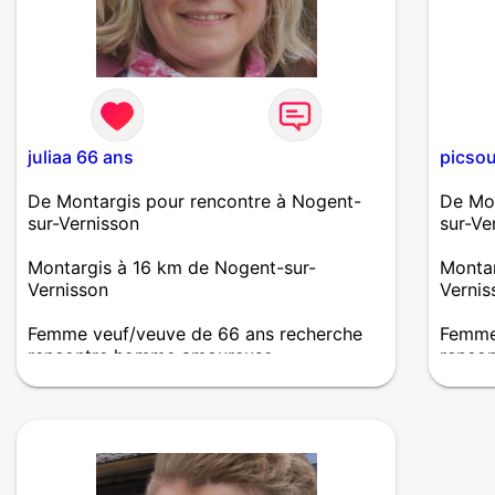
juliaa 66 ans
picsou
De Montargis pour rencontre à Nogent-
De Mon
sur-Vernisson
sur-Ve
Montargis à 16 km de Nogent-sur-
Montar
Vernisson
Vernis
Femme veuf/veuve de 66 ans recherche
Femme 
rencontre homme amoureuse
renco
Je recherche l'homme qui saura me faire
Je sui
vibrer, qui sera attentionné, généreux,
sociab
compréhensif et surtout fidèle.
essent
femme