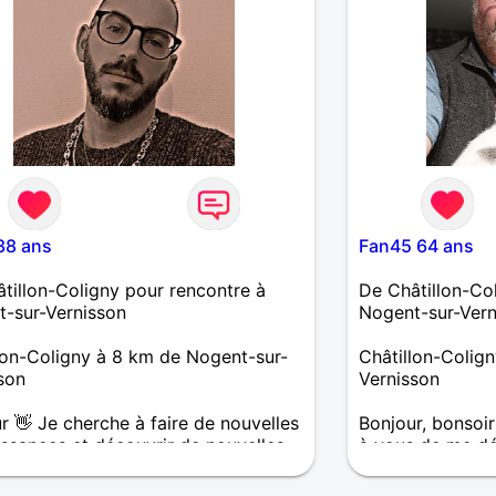
38 ans
Fan45 64 ans
tillon-Coligny pour rencontre à
De Châtillon-Co
-sur-Vernisson
Nogent-sur-Vern
lon-Coligny à 8 km de Nogent-sur-
Châtillon-Colig
son
Vernisson
r 👋 Je cherche à faire de nouvelles
Bonjour, bonsoi
ssances et découvrir de nouvelles
à vous de me dé
.
vous dire que je
et sincère et je 