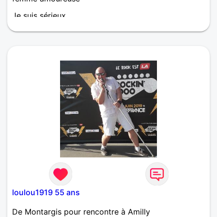
Je suis sérieux
loulou1919 55 ans
De Montargis pour rencontre à Amilly