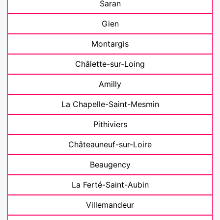
Saran
Gien
Montargis
Châlette-sur-Loing
Amilly
La Chapelle-Saint-Mesmin
Pithiviers
Châteauneuf-sur-Loire
Beaugency
La Ferté-Saint-Aubin
Villemandeur