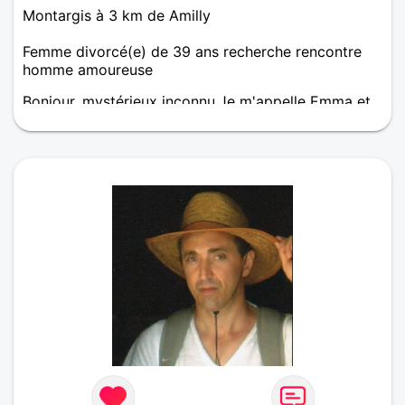
Montargis à 3 km de Amilly
Femme divorcé(e) de 39 ans recherche rencontre
homme amoureuse
Bonjour, mystérieux inconnu,Je m'appelle Emma et
je souhaiterais que tu lises ma description jusqu'au
bout. Cela pourrait sembler un peu étrange et
inattendu, mais j'ai rassemblé mon courage et j'ai
décidé de prendre le risque, au cas où quelque
chose de beau en ressortirait.Je suis une femme
sympa, j'ai déjà 36 ans. Ma vie a été remplie de
différentes surprises et épreuves, et bien que j'aie
une carrière réussie en tant que directrice d'un
centre médical, il y a eu des hauts et des bas dans
ma vie personnelle.J'ai été deux fois dans des
mariages malheureux, et l'infidélité en a été la raison
de leur rupture.Pendant un certain temps, j'ai
ressenti le besoin de ne plus m'impliquer avec un
homme pour éviter les déceptions. Mais maintenant,
j'ai repensé à mes sentiments et je souhaite me
donner une autre chance pour le bonheur.Je