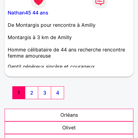
Nathan45 44 ans
De Montargis pour rencontre à Amilly
Montargis à 3 km de Amilly
Homme célibataire de 44 ans recherche rencontre
femme amoureuse
Gentil généreux sincère et courageux.....
1
2
3
4
Orléans
Olivet