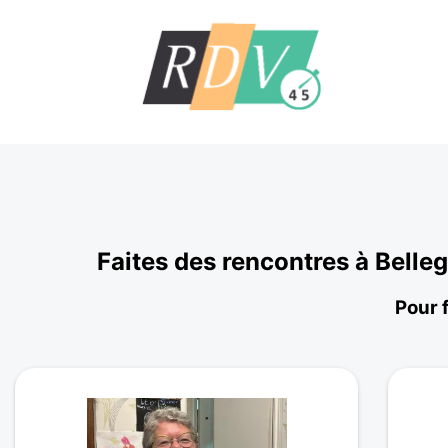
Faites des rencontres à Belle
Pour f