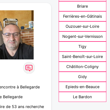
on voire de l'autoderision.
Briare
rtant dans une relation, ce
, l'ouverture d'esprit,
Ferrières-en-Gâtinais
hie, la tendresse... Ou la
ge, de complicité prend
Ouzouer-sur-Loire
ivre une relation épanouie
e.
Nogent-sur-Vernisson
Tigy
Saint-Benoît-sur-Loire
Châtillon-Coligny
Gidy
s
Epieds-en-Beauce
encontre à Bellegarde
e Bellegarde
Le Bardon
re de 53 ans recherche