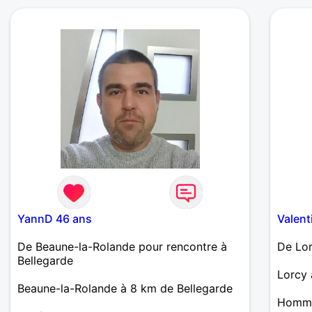
YannD 46 ans
Valent
De Beaune-la-Rolande pour rencontre à
De Lor
Bellegarde
Lorcy 
Beaune-la-Rolande à 8 km de Bellegarde
Homme 