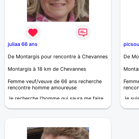
juliaa 66 ans
picsou
De Montargis pour rencontre à Chevannes
De Mon
Montargis à 18 km de Chevannes
Monta
Femme veuf/veuve de 66 ans recherche
Femme 
rencontre homme amoureuse
renco
Je recherche l'homme qui saura me faire
Je sui
vibrer, qui sera attentionné, généreux,
sociab
compréhensif et surtout fidèle.
essent
femme