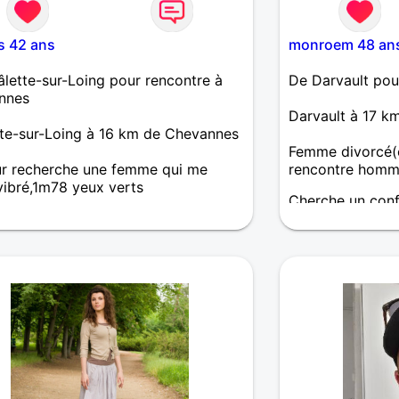
s 42 ans
monroem 48 an
lette-sur-Loing pour rencontre à
De Darvault pou
nnes
Darvault à 17 k
te-sur-Loing à 16 km de Chevannes
Femme divorcé(e
ur recherche une femme qui me
rencontre homm
 vibré,1m78 yeux verts
Cherche un confi
affinité et qui s
tête