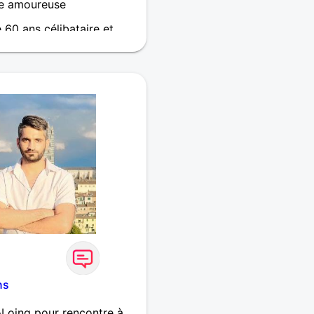
e amoureuse
e 60 ans célibataire et
ns
-Loing pour rencontre à