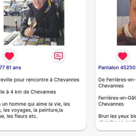
77 81 ans
Pantalon 45250
eville pour rencontre à Chevannes
De Ferrières-en-
Chevannes
lle à 4 km de Chevannes
Ferrières-en-Gât
s un homme qui aime la vie, les
Chevannes
s, les voyages, la peinture,la
e, les fleurs etc.
Brun les yeux bl
cherche ça moiti