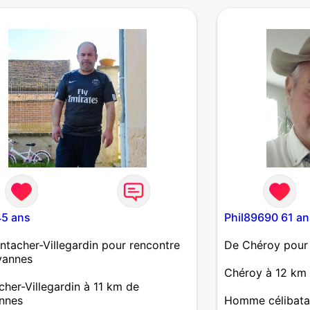
45 ans
Phil89690 61 an
tacher-Villegardin pour rencontre
De Chéroy pour
vannes
Chéroy à 12 km
her-Villegardin à 11 km de
nnes
Homme célibatai