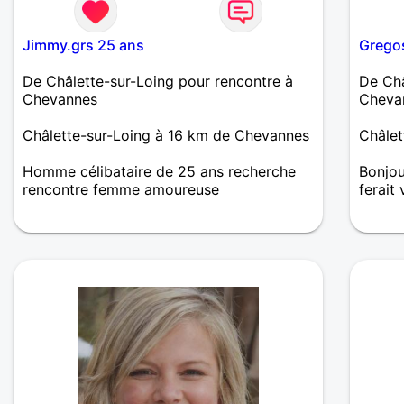
Jimmy.grs 25 ans
Grego
De Châlette-sur-Loing pour rencontre à
De Châ
Chevannes
Cheva
Châlette-sur-Loing à 16 km de Chevannes
Châlet
Homme célibataire de 25 ans recherche
Bonjo
rencontre femme amoureuse
ferait
Hey ^^ Je suis un gars plutôt timide mais
chill et bon délire une fois qu'on se
connais bien^^ je recherche une vrai
relation par pitié notre génération est
compliquée 😭 Papa de 2 petite fille mais
jamais je ne les imposerait pas de panique
^^