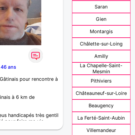
Saran
Gien
Montargis
Châlette-sur-Loing
Amilly
La Chapelle-Saint-
 46 ans
Mesmin
Gâtinais pour rencontre à
Pithiviers
Châteauneuf-sur-Loire
inais à 6 km de
Beaugency
eus handicapés très gentil
La Ferté-Saint-Aubin
é pour faire ma vie
Villemandeur