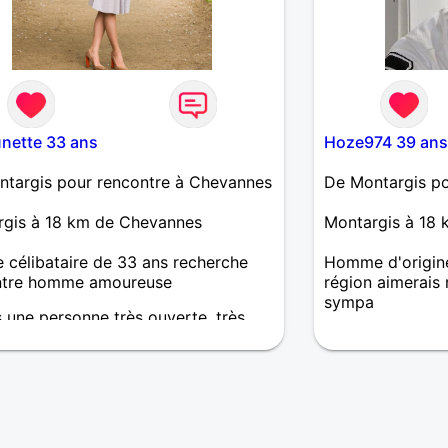
nette 33 ans
Hoze974 39 ans
targis pour rencontre à Chevannes
De Montargis po
rgis à 18 km de Chevannes
Montargis à 18
célibataire de 33 ans recherche
Homme d'origine
ntre homme amoureuse
région aimerais
sympa
s une personne très ouverte, très
le. J'aime les plaisirs simples mais
iels. En peu de mots, je suis une
 joyeuse.