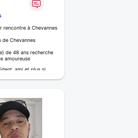
s
r rencontre à Chevannes
m de Chevannes
) de 48 ans recherche
e amoureuse
dent, ami et plus si
oit doux et sans prise de