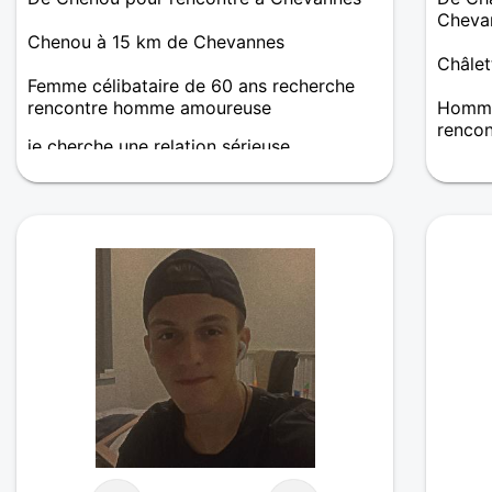
Cheva
Chenou à 15 km de Chevannes
Châlet
Femme célibataire de 60 ans recherche
rencontre homme amoureuse
Homme 
renco
je cherche une relation sérieuse
Bonjou
femme 
quelqu