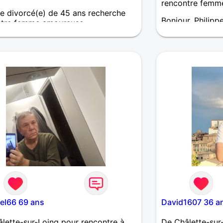
rencontre femm
 divorcé(e) de 45 ans recherche
Bonjour, Philipp
ntre femme amoureuse
disponible
s une personne gentil doux et
ueux qui cherche une relation qui
ns le temp
el66 69 ans
David1607 36 a
lette-sur-Loing pour rencontre à
De Châlette-sur