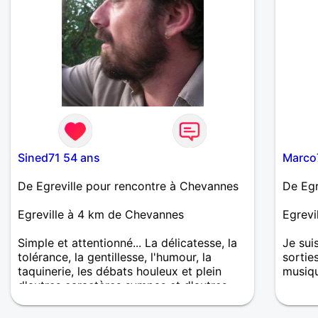
Sined71 54 ans
Marco
De Egreville pour rencontre à Chevannes
De Egr
Egreville à 4 km de Chevannes
Egrevi
Simple et attentionné... La délicatesse, la
Je sui
tolérance, la gentillesse, l'humour, la
sortie
taquinerie, les débats houleux et plein
musiqu
d'autres caractères sympas et d'autres
sujets de discussion sont sources
d'attachement... Après, tout peut arriver,