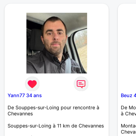
tout peut aboutir à une complicité...
Yann77 34 ans
Beuz 
De Souppes-sur-Loing pour rencontre à
De Mon
Chevannes
à Che
Souppes-sur-Loing à 11 km de Chevannes
Montac
Cheva