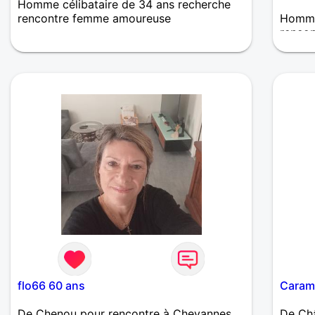
Homme célibataire de 34 ans recherche
rencontre femme amoureuse
Homme
renco
De nature très réservé, à découvrir
Je sui
affect
dur da
flo66 60 ans
Caram
De Chenou pour rencontre à Chevannes
De Châ