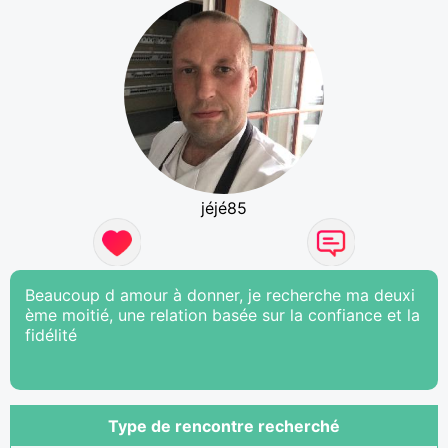
jéjé85
Beaucoup d amour à donner, je recherche ma deuxi
ème moitié, une relation basée sur la confiance et la
fidélité
Type de rencontre recherché