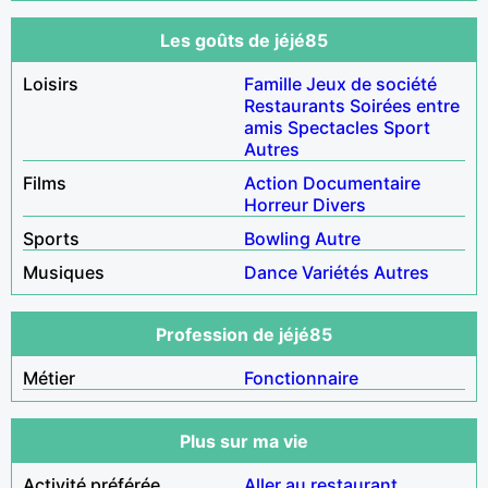
Les goûts de jéjé85
Loisirs
Famille
Jeux de société
Restaurants
Soirées entre
amis
Spectacles
Sport
Autres
Films
Action
Documentaire
Horreur
Divers
Sports
Bowling
Autre
Musiques
Dance
Variétés
Autres
Profession de jéjé85
Métier
Fonctionnaire
Plus sur ma vie
Activité préférée
Aller au restaurant